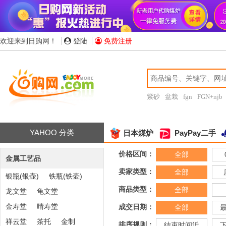
欢迎来到日购网！
登陆
免费注册
紫砂
盆栽
fgn
FGN+njb
YAHOO 分类
日本煤炉
PayPay二手
价格区间：
全部
金属工艺品
卖家类型：
全部
银瓶(银壶)
铁瓶(铁壶)
商品类型：
全部
龙文堂
龟文堂
金寿堂
晴寿堂
成交日期：
全部
祥云堂
茶托
金制
排序规则：
结束时间近