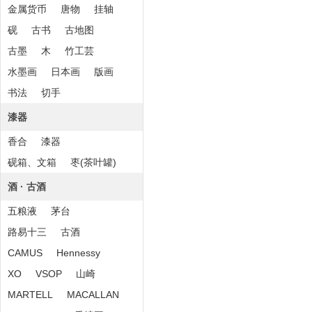
金属货币
唐物
挂轴
砚
古书
古地图
古墨
木
竹工芸
水墨画
日本画
版画
书法
切手
漆器
香合
漆器
砚箱、文箱
枣(茶叶罐)
酒 · 古酒
五粮液
茅台
路易十三
古酒
CAMUS
Hennessy
XO
VSOP
山崎
MARTELL
MACALLAN