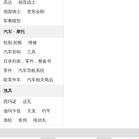
高达
福音战士
假面骑士
变形金刚
军事模型
汽车 · 摩托
轮胎,轮毂
维修
汽车音响
工具
目录列表，零件，整备书
零件
汽车导航系统
取零件车
汽车相关商品
渔具
西玛诺
达瓦
伽玛卡兹
天龙
钓竿
渔轮
鱼饵
电动丸