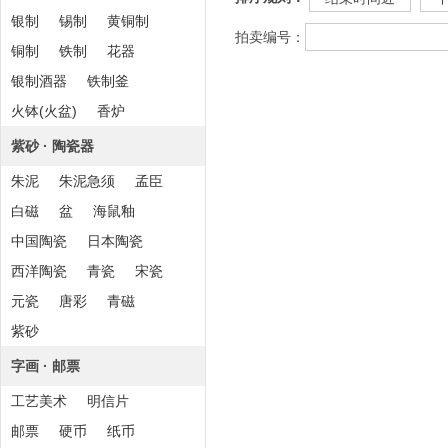
银制
锡制
黄铜制
拍卖编号：
铜制
铁制
花器
银制酒器
铁制釜
火钵(火盆)
香炉
紫砂 · 陶瓷器
朱泥
朱泥急须
孟臣
白磁
盆
海鼠釉
中国陶瓷
日本陶瓷
西洋陶瓷
青瓷
宋瓷
元瓷
唐彩
青磁
紫砂
字画 · 邮票
工艺美术
明信片
邮票
硬币
纸币