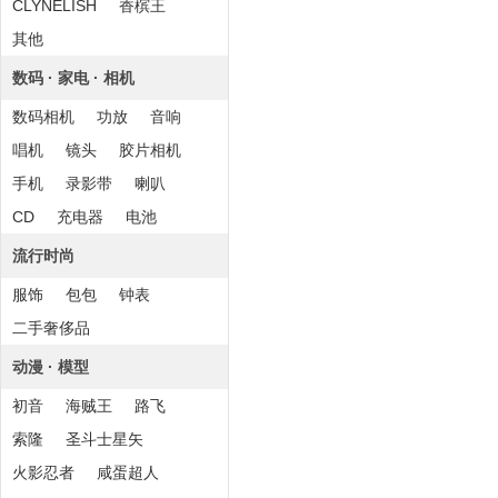
CLYNELISH
香槟王
其他
数码 · 家电 · 相机
数码相机
功放
音响
唱机
镜头
胶片相机
手机
录影带
喇叭
CD
充电器
电池
流行时尚
服饰
包包
钟表
二手奢侈品
动漫 · 模型
初音
海贼王
路飞
索隆
圣斗士星矢
火影忍者
咸蛋超人