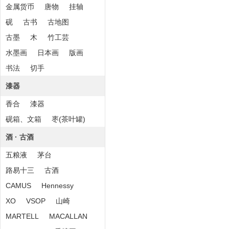
金属货币
唐物
挂轴
砚
古书
古地图
古墨
木
竹工芸
水墨画
日本画
版画
书法
切手
漆器
香合
漆器
砚箱、文箱
枣(茶叶罐)
酒 · 古酒
五粮液
茅台
路易十三
古酒
CAMUS
Hennessy
XO
VSOP
山崎
MARTELL
MACALLAN