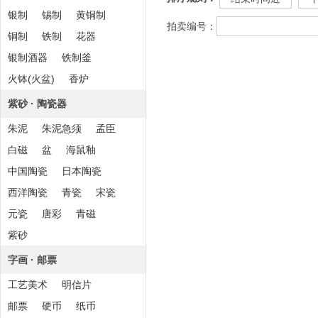
银制
锡制
黄铜制
拍卖编号：
铜制
铁制
花器
银制酒器
铁制釜
火钵(火盆)
香炉
紫砂 · 陶瓷器
朱泥
朱泥急须
孟臣
白磁
盆
海鼠釉
中国陶瓷
日本陶瓷
西洋陶瓷
青瓷
宋瓷
元瓷
唐彩
青磁
紫砂
字画 · 邮票
工艺美术
明信片
邮票
硬币
纸币