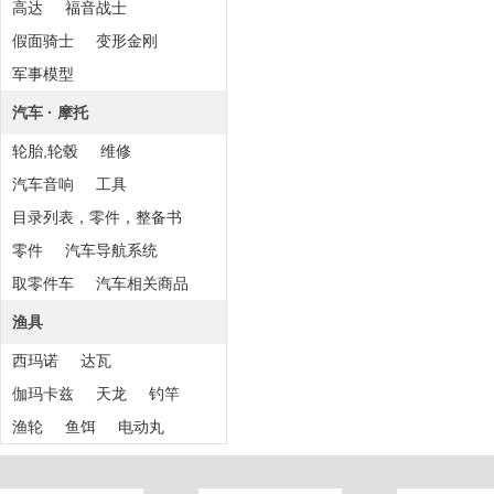
高达
福音战士
假面骑士
变形金刚
军事模型
汽车 · 摩托
轮胎,轮毂
维修
汽车音响
工具
目录列表，零件，整备书
零件
汽车导航系统
取零件车
汽车相关商品
渔具
西玛诺
达瓦
伽玛卡兹
天龙
钓竿
渔轮
鱼饵
电动丸