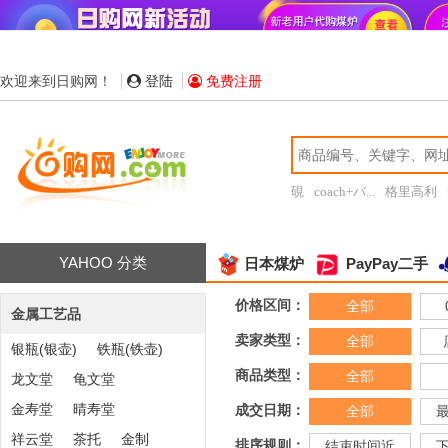
欢迎来到日购网！
登陆
免费注册
硯
coach+バ...
格里高利
YAHOO 分类
日本煤炉
PayPay二手
价格区间：
全部
金属工艺品
卖家类型：
全部
银瓶(银壶)
铁瓶(铁壶)
商品类型：
全部
龙文堂
龟文堂
金寿堂
晴寿堂
成交日期：
全部
祥云堂
茶托
金制
排序规则：
结束时间近