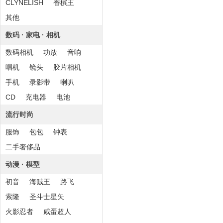
CLYNELISH
香槟王
其他
数码 · 家电 · 相机
数码相机
功放
音响
唱机
镜头
胶片相机
手机
录影带
喇叭
CD
充电器
电池
流行时尚
服饰
包包
钟表
二手奢侈品
动漫 · 模型
初音
海贼王
路飞
索隆
圣斗士星矢
火影忍者
咸蛋超人