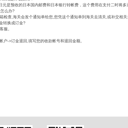
0日元是预收的日本国内邮费和日本银行转帐费，这个费用在支付二时将多
,怎么办?
箱检查,海关会发个通知单给您,您凭这个通知单到海关去清关,或补交相
证金转换成订金?
客服。
的帐户->订金退回,填写您的收款帐号和退回金额。