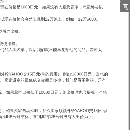
涨?
件
QQ
藏
现在价格是1000日元，如果没有人跟您竞争，您最终会以
我
夹
的
以现在价格会突然上涨到12万以上，例如：12万5000。
订
单位后才出价。
单
系统使用费。
将我们加入黑名单，以后我们就不能再竞拍他的商品。差评太
YAHOO交15日元/件的费用）,例如:18000日元，当您的
格。 卖家设定的最低成交金额是多少，我们是看不到的，只有
元，如果您的出价低于10000日元，则出价时也会提标一个错
，如果卖家自动延时，那么卖家须额外给YAHOO交15日元/
动延时5分钟结标，直到离结束5分钟没有人出价为止。