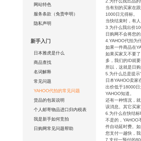
2.为什么我出品的
网站特色
当有别的买家在跟
服务条款（免责申明）
1000日元得标。
当快结束时，有人突
隐私声明
3.为什么我出价10
日购网不会将您的
4.YAHOO代拍
新手入门
如果一件商品在Y
日本雅虎是什么
如果买家又不要了
多，我们的ID就要
商品查找
所以，这就是日购
名词解释
5.为什么总是提
日本YAHOO卖家
常见问题
出价低于1800
YAHOO代拍的常见问题
YAHOO知道。
货品的包装说明
还有一种情况，就
误消息。其它买家
个人邮寄物品进口归内税表
6.为什么在快结
我是新手如何竞拍
不是的，YAHO
件自动延时费。如
日购网常见问题帮助
您支付一越快，我
7.支付一预付的8