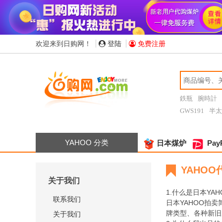
欢迎来到日购网！
登陆
免费注册
鉄瓶
腕時計
GWS191
半太
YAHOO 分类
日本煤炉
Pay
YAHO
关于我们
1.什么是日本YA
联系我们
日本YAHOO拍
牌类型、各种新旧
关于我们