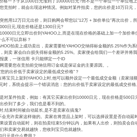
价格一下子从1000日元涨到了100000日元?而不是一个单位一个单位地上
您竞拍时，就会出现这种情况。例如对某件拍卖，您的出价是10万日元，
然用12万日元出价，则日购网会帮您以"12万 + 加价单位"再次出价，所
000日元,现在价格还是1300日元?
10000日元立即出价到YAHOO上,而是在现在价格的基础上加一个加价
为什么不可以弃标？
AHOO拍卖上成功卖出，卖家需要给YAHOO交纳得标金额的5.25%作为
，则卖 家会白白损失得标金额的5.25%。卖家便会给我们一个差评并
报废，一张信用 卡只能绑定一个ID
网需要您在竞拍前交纳信用订金或是保证金的主要原因。。
示"您的出价低于卖家设定的最低成交价格"？
在将宝贝上架到YAHOO上时,他可以额外设定一个最低成交金额（卖家须额外给
0日元时，系统会提示一个错误消息：您的出价低于卖家设定的最低成交价
是对某件拍卖，例如：有其它买家出价到10000日元，现在价格是500日
出价到了多少，我们也是看不到的。
标时,结束时间被自动延长,是不是卖家在搞鬼?
O不会充许卖家这样做的。卖家在将货品上架时，可以选择设置是否自动延时
果设置自动延时，则在拍卖结束5分钟以内，如果有人出价，则拍卖会自
们和卖家交易就越快，您收到宝贝也就越快。
00日元是什么费用？