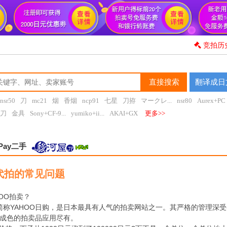
竞拍历
直接搜索
翻译成日
nsr50
刀
mc21
烟
香烟
ncp91
七星
刀拵
マークレ...
nsr80
Aurex+PC
刀
金具
Sony+CF-9...
yumiko+ii...
AKAI+GX
更多>>
Pay二手
O代拍的常见问题
HOO拍卖？
卖简称YAHOO日购，是日本最具有人气的拍卖网站之一。其严格的管理深受
成色的拍卖品应用尽有。