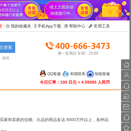
史
我的收藏夹
手机App下载
帮助中心
常用工具
文搜索
周一至周日 9:00 - 23:00
钢笔
首
QQ客服
和我联系
智能客服
页
会
今日汇率：100 日元 = 4.59300 人民币
员
联
中
系
联
心
QQ
系
发
旺
送
投
买家和卖家的信赖。出品的商品多达 8000万件以上，各种品
旺
邮
诉
收