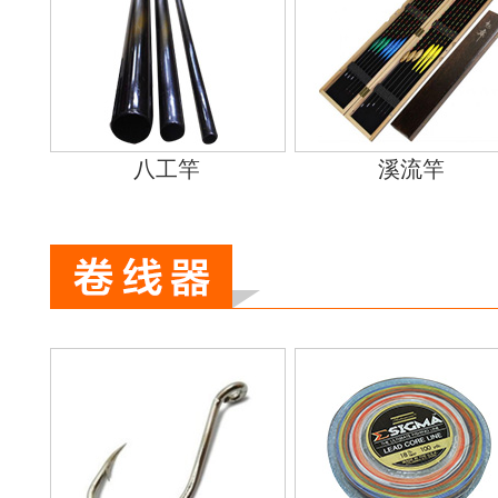
八工竿
溪流竿