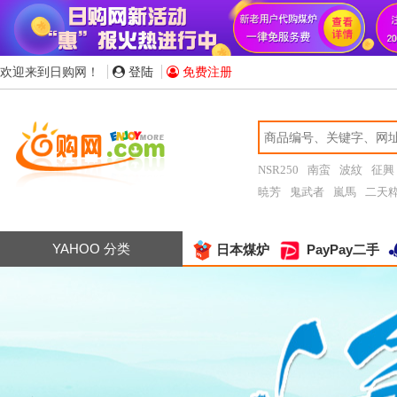
欢迎来到日购网！
登陆
免费注册
NSR250
南蛮
波紋
征興
暁芳
鬼武者
嵐馬
二天
YAHOO 分类
日本煤炉
PayPay二手