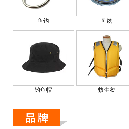
鱼钩
鱼线
钓鱼帽
救生衣