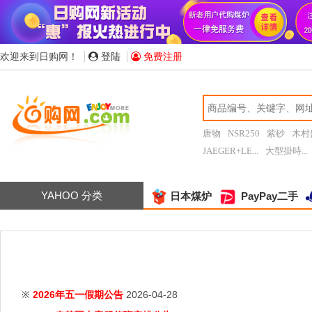
欢迎来到日购网！
登陆
免费注册
唐物
NSR250
紫砂
木村
JAEGER+LE...
大型掛時...
YAHOO 分类
日本煤炉
PayPay二手
※
2026年五一假期公告
2026-04-28