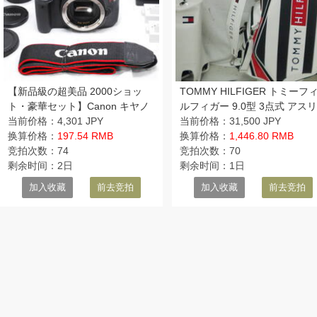
【新品級の超美品 2000ショッ
TOMMY HILFIGER トミーフ
ト・豪華セット】Canon キヤノ
ルフィガー 9.0型 3点式 アス
ン Kiss X5 EF-S 18-55mm IS Ⅱ
当前价格：4,301 JPY
トツアーモデル★未使用
当前价格：31,500 JPY
换算价格：
197.54 RMB
★(WHxNVxRED)ゴルフ キャ
换算价格：
1,446.80 RMB
竞拍次数：74
ィバック
竞拍次数：70
剩余时间：2日
剩余时间：1日
加入收藏
前去竞拍
加入收藏
前去竞拍