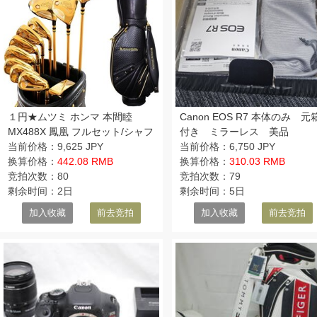
１円★ムツミ ホンマ 本間睦
Canon EOS R7 本体のみ 元
MX488X 鳳凰 フルセット/シャフ
付き ミラーレス 美品
ト(R)/クラブ11本+キャディバッ
当前价格：9,625 JPY
当前价格：6,750 JPY
グ付★
换算价格：
442.08 RMB
换算价格：
310.03 RMB
竞拍次数：80
竞拍次数：79
剩余时间：2日
剩余时间：5日
加入收藏
前去竞拍
加入收藏
前去竞拍