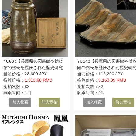
YC683【兵庫県の図書館や博物
YC548【兵庫県の図書館や博
館の館長を歴任された歴史研究
館の館長を歴任された歴史研
家遺族委託品】古陶磁器専門家
当前价格：28,600 JPY
家遺族委託品】盆石水石鑑賞
当前价格：112,200 JPY
満岡忠成鑑定 桃山時代 古唐
换算价格：
1,313.60 RMB
盆栽 瀬田川虎石
换算价格：
5,153.35 RMB
津花入花瓶 茶道具
竞拍次数：83
竞拍次数：82
剩余时间：1日
剩余时间：9时
加入收藏
前去竞拍
加入收藏
前去竞拍