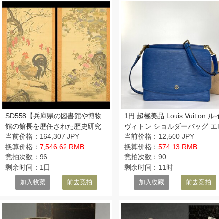
SD558【兵庫県の図書館や博物
1円 超極美品 Louis Vuitton ル
館の館長を歴任された歴史研究
ヴィトン ショルダーバッグ エ
家遺族委託品】掛軸双幅 伊藤
当前价格：164,307 JPY
グルネル M52365 トレドブル
当前价格：12,500 JPY
若冲 細密極彩鶏図 日本画
换算价格：
7,546.62 RMB
2way クラッチバッグ レディ
换算价格：
574.13 RMB
竞拍次数：96
ス
竞拍次数：90
剩余时间：1日
剩余时间：11时
加入收藏
前去竞拍
加入收藏
前去竞拍